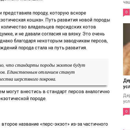
чащ
0
и представила породу, которую вскоре
кзотическая кошка». Путь развития новой породы
 количество владельцев персидских котов
мке, и не давали согласия на вязку. Это очень
однако благодаря некоторым заводчикам персов,
дений порода стала на путь развития.
но, что стандарты породы экзотов будут
сов. Единственным отличием станут
чества шерстяного покрова.
Де
ус
ем могут внестись в стандарт персов аналогично
Дер
кзотической породе.
усл
0
второе название «перс-экзот» из-за частичного