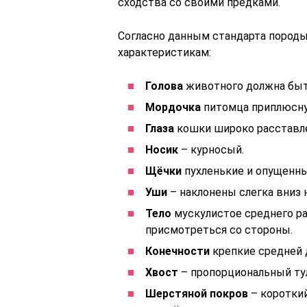
сходства со своими предками.
Согласно данным стандарта пород
характеристикам:
Голова
животного должна быт
Мордочка
питомца приплюсну
Глаза
кошки широко расставле
Носик
– курносый.
Щёчки
пухленькие и опущенны
Уши
– наклонены слегка вниз 
Тело
мускулистое среднего р
присмотреться со стороны.
Конечности
крепкие средней 
Хвост
– пропорциональный ту
Шерстяной покров
– короткий