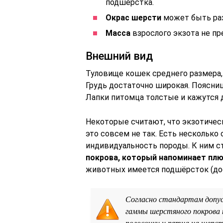
подшёрстка.
Окрас шерсти
может быть раз
Масса
взрослого экзота не пр
Внешний вид
Туловище кошек среднего размера,
Грудь достаточно широкая. Поясни
Лапки питомца толстые и кажутся 
Некоторые считают, что экзотичес
это совсем не так. Есть несколько
индивидуальность породы. К ним с
покрова, который напоминает пл
животных имеется подшёрсток (до
Согласно стандартам допус
гаммы шерстяного покрова
полосочки и пятна на шерст