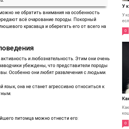
У 
можно не обратить внимания на особенность
У к
передают всё очарование породы. Покорный
если
юшевого красавца и оберегать его от всего на
0
поведения
 активность и любознательность. Этим они очень
 заводчики убеждены, что представители породы
ивы. Особенно они любят развлечения с людьми.
 язык, она не станет агрессивно относиться к
тным.
Ка
Как
кош
йшего питомца можно отнести его:
0