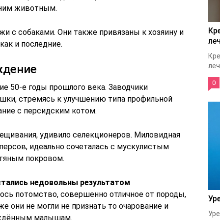
ним животным.
Кр
и с собаками. Они также привязаны к хозяину и
ле
как и последние.
Кре
леч
ждение
0
ие 50-е годы прошлого века. Заводчики
шки, стремясь к улучшению типа профильной
ние с персидским котом.
крещивания, удивило селекционеров. Миловидная
 персов, идеально сочеталась с мускулистым
тяным покровом.
стались недовольны результатом
лось потомство, совершенно отличное от породы,
Ур
е они не могли не признать то очарование и
Уре
ождённым малышам.