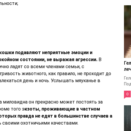
льности;
кошки подавляют неприятные эмоции и
окойном состоянии, не выражая агрессии.
В
Ге
чно ладят со всеми членами семьи, с
ле
ривость животного, как правило, не проходит до
Гел
влекаться день и ночь. Услышать мяуканье в
Под
0
а миловидна он прекрасно может постоять за
роме того э
кзоты, проживающие в частном
оторых правда не едят в большинстве случаев а
сь своими охотничьими качествами.