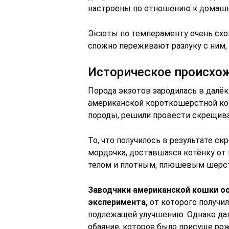
настроены по отношению к домаш
Экзоты по темпераменту очень схож
сложно переживают разлуку с ним, 
Историческое происхо
Порода экзотов зародилась в далёк
американской короткошерстной ко
породы, решили провести скрещива
То, что получилось в результате с
мордочка, доставшаяся котёнку от
телом и плотным, плюшевым шерс
Заводчики американской кошки о
эксперимента,
от которого получи
подлежащей улучшению. Однако даж
обаяние, которое было присуще р