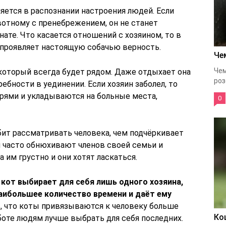
яется в распознании настроения людей. Если
вотному с пренебрежением, он не станет
нате. Что касается отношений с хозяином, то в
 проявляет настоящую собачью верность.
Че
Чем
который всегда будет рядом. Даже отдыхает она
роз
ебности в уединении. Если хозяин заболел, то
рями и укладываются на больные места,
0
 рассматривать человека, чем подчёркивает
и часто обнюхивают членов своей семьи и
 им грустно и они хотят ласкаться.
е
кот выбирает для себя лишь одного хозяина,
аибольшее количество времени и даёт ему
ь, что коты привязываются к человеку больше
Ко
боте людям лучше выбрать для себя последних.