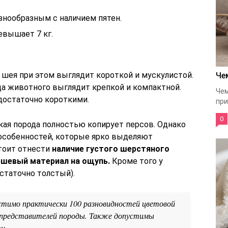
нообразным с наличием пятен.
евышает 7 кг.
 шея при этом выглядит короткой и мускулистой.
Че
ца животного выглядит крепкой и компактной.
Чем
достаточно короткими.
при
0
кая порода полностью копирует персов. Однако
 особенностей, которые ярко выделяют
тоит отнести
наличие густого шерстяного
юшевый материал на ощупь.
Кроме того у
статочно толстый).
тимо практически 100 разновидностей цветовой
 представителей породы. Также допустимы
и.