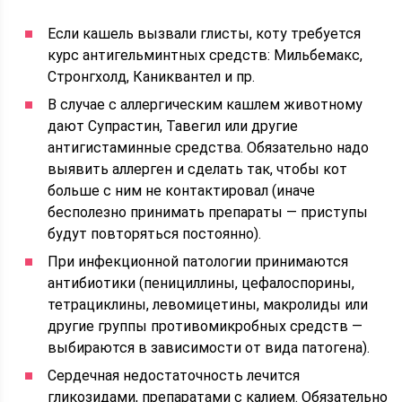
Если кашель вызвали глисты, коту требуется
курс антигельминтных средств: Мильбемакс,
Стронгхолд, Каниквантел и пр.
В случае с аллергическим кашлем животному
дают Супрастин, Тавегил или другие
антигистаминные средства. Обязательно надо
выявить аллерген и сделать так, чтобы кот
больше с ним не контактировал (иначе
бесполезно принимать препараты — приступы
будут повторяться постоянно).
При инфекционной патологии принимаются
антибиотики (пенициллины, цефалоспорины,
тетрациклины, левомицетины, макролиды или
другие группы противомикробных средств —
выбираются в зависимости от вида патогена).
Сердечная недостаточность лечится
гликозидами, препаратами с калием. Обязательно