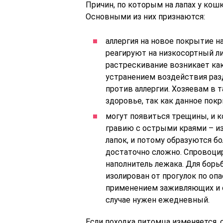
Причин, по которым на лапах у кош
Основными из них признаются:
аллергия на новое покрытие н
реагируют на низкосортный ли
растрескивание возникает как
устранением воздействия раз
против аллергии. Хозяевам в 
здоровье, так как данное пок
могут появиться трещины, и к
гравию с острыми краями – и
лапок, и потому образуются 
достаточно сложно. Спровоци
наполнитель лежака. Для бор
изолирован от прогулок по опа
применением заживляющих и с
случае нужен ежедневный.
Если походка питомца изменяется,