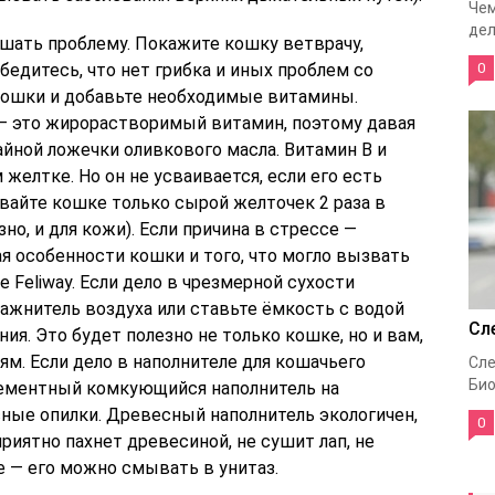
Чем
дел
ешать проблему. Покажите кошку ветврачу,
бедитесь, что нет грибка и иных проблем со
0
кошки и добавьте необходимые витамины.
 — это жирорастворимый витамин, поэтому давая
чайной ложечки оливкового масла. Витамин В и
желтке. Но он не усваивается, если его есть
вайте кошке только сырой желточек 2 раза в
но, и для кожи). Если причина в стрессе —
ая особенности кошки и того, что могло вызвать
е Feliway. Если дело в чрезмерной сухости
ажнитель воздуха или ставьте ёмкость с водой
Сл
ия. Это будет полезно не только кошке, но и вам,
м. Если дело в наполнителе для кошачьего
Сле
Био
цементный комкующийся наполнитель на
сные опилки. Древесный наполнитель экологичен,
0
приятно пахнет древесиной, не сушит лап, не
е — его можно смывать в унитаз.