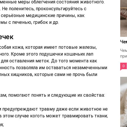
еменные меры облегчения состояния животного.
 Не поленитесь, проконсультируйтесь с
 серьёзные медицинские причины, как
ы с печенью, грибок и др.
ечек
Че
особая кожа, которая имеет потовые железы,
Чем
ого. Кроме этого подушечки кошачьих лап
при
для оставления меток. До того момента как
0
нность позволяла им оставаться незамеченными
упных хищников, которые сами не прочь были
ам, помогают понять и следующие их свойства:
и предупреждают травму даже если животное не
 в этом случае коготь может травмировать ткани;
я;