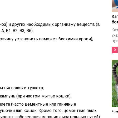
Ка
бо
оз) и других необходимых организму веществ (в
Кат
 В1, В2, В3, В6);
уха
ричину установить поможет биохимия крови);
пуз
0
тья полов и туалета;
ампунь (при частом мытье кошки);
алета (часто цементные или глиняные
ушечки лап кошек. Кроме того, цементная пыль
Че
ызвать заболевания верхних дыхательных путей).