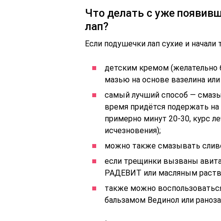
Что делать с уже появив
лап?
Если подушечки лап сухие и начали
детским кремом (желательно б
мазью на основе вазелина или 
самый лучший способ — смазы
время придётся подержать на 
примерно минут 20-30, курс ле
исчезновения);
можно также смазывать слив
если трещинки вызваны авит
РАДЕВИТ или масляным раство
также можно воспользоваться 
бальзамом Вединол или рано