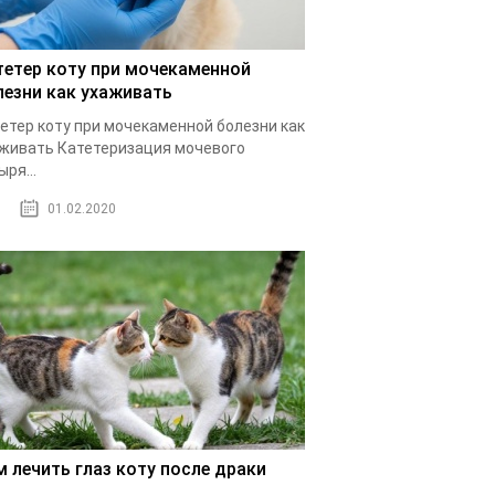
тетер коту при мочекаменной
лезни как ухаживать
етер коту при мочекаменной болезни как
живать Катетеризация мочевого
ыря...
01.02.2020
м лечить глаз коту после драки