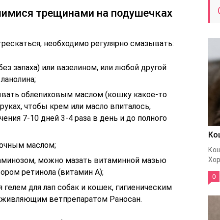
шимися трещинами на подушечках
 трескаться, необходимо регулярно смазывать:
ез запаха) или вазелином, или любой другой
ланолина;
вать облепиховым маслом (кошку какое-то
руках, чтобы крем или масло впиталось,
чения 7-10 дней 3-4 раза в день и до полного
Ко
очным маслом;
Кош
аминозом, можно мазать витаминной мазью
Хор
ром ретинола (витамин А);
0
гелем для лап собак и кошек, гигиеническим
заживляющим ветпрепаратом Раносан.