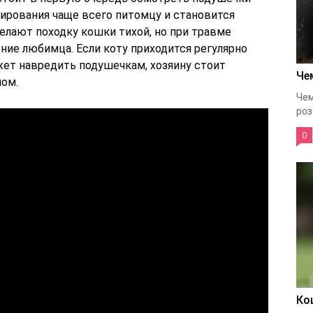
вмирования чаще всего питомцу и становится
делают походку кошки тихой, но при травме
ие любимца. Если коту приходится регулярно
жет навредить подушечкам, хозяину стоит
Че
ном.
Чем
роз
0
Ко