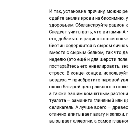
И так, установив причину, можно р
сдайте анализ крови на биохимию, у
здоровьем. Сбалансируйте рацион 
Следует учитывать, что витамин А
его, добавьте в рацион кошки пол 
биотин содержится в сыром яичном 
вместе с сырым белком, так что да
неделю (это ещё и для шерсти полез
постарайтесь его нивелировать, зн
стресс. В конце-концов, используйт
воздуха — приобретите паровой увл
около батарей центрального отоплен
а также вашим комнатным растения
туалета — замените глиняный или 
селикагель. А лучше всего — древе
отлично впитывает влагу и запахи, 
вызывает аллергии, а самое главно