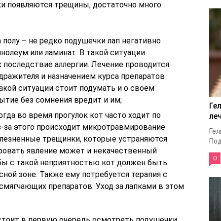
ки появляются трещины, достаточно много.
а полу – не редко подушечки лап негативно
нолеум или ламинат. В такой ситуации
 последствие аллергии. Лечение проводится
дражителя и назначением курса препаратов
такой ситуации стоит подумать и о своём
рытие без сомнения вредит и им;
Ге
огда во время прогулок кот часто ходит по
ле
з-за этого происходит микротравмирование
Гел
болезненные трещинки, которые устраняются
Под
ровать явление может и некачественный
0
ьбы с такой неприятностью кот должен быть
сной зоне. Также ему потребуется терапия с
мягчающих препаратов. Уход за лапками в этом
 стоит в первую очередь осмотреть подушечки