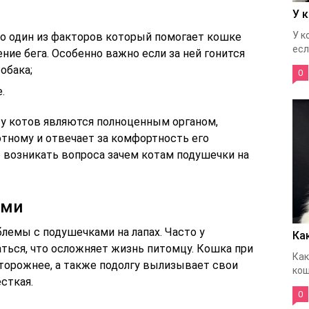
У 
У к
о один из факторов который помогает кошке
если
ние бега. Особенно важно если за ней гонится
обака;
0
.
 у котов являются полноценным органом,
тному и отвечает за комфортность его
о возникать вопроса зачем котам подушечки на
ами
блемы с подушечками на лапах. Часто у
Ка
ться, что осложняет жизнь питомцу. Кошка при
Как
сторожнее, а также подолгу вылизывает свои
кош
сткая.
0