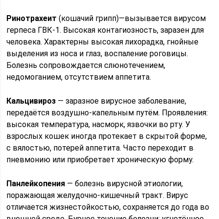
Ринотрахеит
(кошачий грипп)—вызывается вирусом
герпеса ГВК-1. Высокая контагиозность, заразен для
человека. Характерны высокая лихорадка, гнойные
выделения из носа и глаз, воспаление роговицы.
Болезнь сопровождается слюнотечением,
недомоганием, отсутствием аппетита.
Кальцивироз
— заразное вирусное заболевание,
передаётся воздушно-капельным путём. Проявления:
высокая температура, насморк, язвочки во рту. У
взрослых кошек иногда протекает в скрытой форме,
с вялостью, потерей аппетита. Часто переходит в
пневмонию или приобретает хроническую форму.
Панлейкопения
— болезнь вирусной этиологии,
поражающая желудочно-кишечный тракт. Вирус
отличается жизнестойкостью, сохраняется до года во
внешней среде. Бурное течение болезни: угнетённое