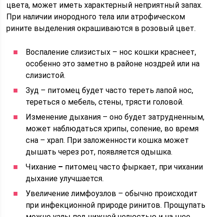
цвета, может иметь характерный неприятный запах.
При наличии инородного тела или атрофическом
рините выделения окрашиваются в розовый цвет.
Воспаление слизистых – нос кошки краснеет,
особенно это заметно в районе ноздрей или на
слизистой.
Зуд – питомец будет часто тереть лапой нос,
тереться о мебель, стены, трясти головой.
Изменение дыхания – оно будет затрудненным,
может наблюдаться хрипы, сопение, во время
сна – храп. При заложенности кошка может
дышать через рот, появляется одышка.
Чихание
–
питомец часто фыркает, при чихании
дыхание улучшается.
Увеличение лимфоузлов – обычно происходит
при инфекционной природе ринитов. Прощупать
можно узлы под нижней челюстью и на шее.