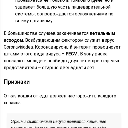
проявляется не только в тонком отделе, но и
задевает большую часть пищеварительной
системы, сопровождается осложнениями по
всему организму.
В большинстве случаев заканчивается
летальным
исходом
. Возбуждающим фактором служит вирус
Coronaviriadea. Коронавирусный энтерит провоцирует
штамм этого вида вируса –
FECV
. В зону риска
попадают молодые особи до двух лет и престарелые
представители – старше двенадцати лет.
Признаки
Отказ кошки от еды должен насторожить каждого
хозяина.
Яркими симптомами недуга являются кишечные
нарушения: диарея, снижение аппетита, иногда