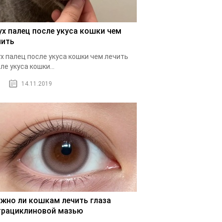
ух палец после укуса кошки чем
чить
х палец после укуса кошки чем лечить
ле укуса кошки...
14.11.2019
жно ли кошкам лечить глаза
трациклиновой мазью