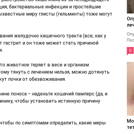
кция, бактериальные инфекции и простейшие
зызвестные миру глисты (гельминты) тоже могут
Оп
ле
Опу
вания желудочно кишечного тракта (все, как у
Пос
ет гастрит и он тоже может стать причиной
я.
0
то животное теряет в весе и организм
ому тянуть с лечением нельзя, можно дотянуть
ажут почки от обезвоживания.
чине поноса – наденьте кошачий памперс (да, и
линику, чтобы установить истинную причину
Мо
, чтобы по симптомам определить, какие меры
те