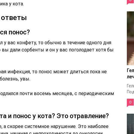
ка у кота.
 ответы
ся понос?
л у вас конфету, то обычно в течение одного дня
о вы дали сорбенты и он у вас поголодает хотя бы
Ге
ная инфекция, то понос может длиться пока не
ле
болезнь, увы.
Гел
Под
одлился почти восемь месяцев, с периодическим
0
та и понос у кота? Это отравление?
е, а скорее системное нарушение. Это наиболее
ина, начиная с непроходимости до онкологии.