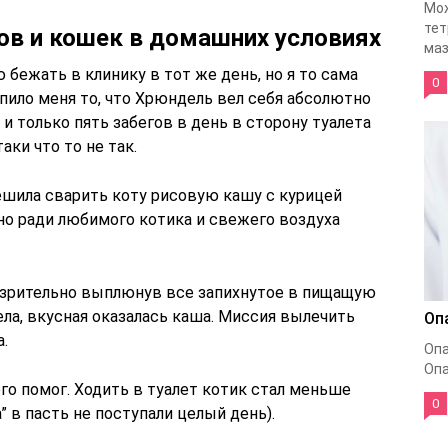
Мож
тет
тов и кошек в домашних условиях
маз
 бежать в клинику в тот же день, но я то сама
0
пило меня то, что Хрюндель вел себя абсолютно
щ и только пять забегов в день в сторону туалета
аки что то не так.
шила сварить коту рисовую кашу с курицей
 но ради любимого котика и свежего воздуха
езрительно выплюнув все запихнутое в пищащую
ела, вкусная оказалась каша. Миссия вылечить
Оп
.
Опа
Опа
го помог. Ходить в туалет котик стал меньше
0
” в пасть не поступали целый день).