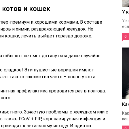
 котов и кошек
У 
У к
пер-премиум и хорошими кормами. В составе
если
иров и химии, раздражающей желудок. Не
ли кошки, лечить выйдет гораздо дороже.
0
чтобы кот не смог дотянуться даже случайно.
но сладкое! Эти пушистые воришки имеют
ьтат такого лакомства часто – понос у кота.
интная профилактика проводится раз в полгода,
ного.
Ка
животного. Зачастую проблемы с желудком или с
Как
ь также FCoV + FIP, коронавирусная инфекция и
кош
риводят к летальному исходу. И один из
0