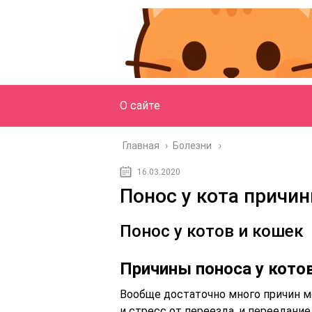
О сайте
Главная
›
Болезни
16.03.2020
Понос у кота причин
Понос у котов и кошек
Причины поноса у кото
Вообще достаточно много причин мо
и стресс от переезда, и переедани