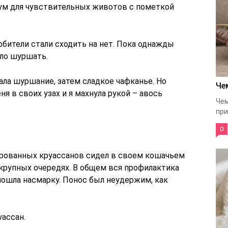
ум для чувствительных животов с пометкой
бители стали сходить на нет. Пока однажды
гло шуршать.
ала шуршание, затем сладкое чафканье. Но
Че
 в своих узах и я махнула рукой – авось
Чем
при
0
орованных круассанов сидел в своем кошачьем
 крупных очередях. В общем вся профилактика
пошла насмарку. Понос был неудержим, как
уассан.