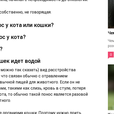
собственно, не говорящая.
с у кота или кошки?
Че
ос у кота?
Чем
роз
?
0
ошек идет водой
 можно так сказать) вид расстройства
 что связан обычно с отравлением
ычной пищей для животного. Если он не
, такими как слизь, кровь в стуле, потеря
вота, то обычно такой понос является разовой
тного.
е организма кошки. Поэтому нужно поить