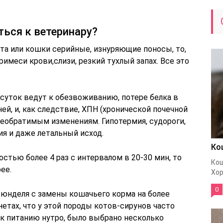
ться к ветеринару?
ота или кошки серийные, изнуряющие поносы, то,
римеси крови,слизи, резкий тухлый запах. Все это
суток ведут к обезвоживанию, потере белка в
ей, и, как следствие, ХПН (хронической почечной
необратимым изменениям. Гипотермия, судороги,
ия и даже летальный исход.
Ко
стью более 4 раз с интервалом в 20-30 мин, то
Кош
ее.
Хор
0
рюнделя с замены кошачьего корма на более
етах, что у этой породы котов-сирунов часто
 к питанию нутро, было выбрано несколько