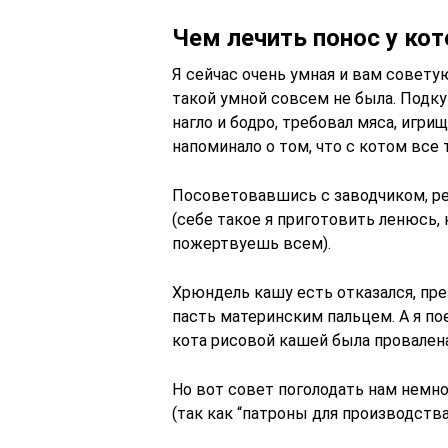
Чем лечить понос у ко
Я сейчас очень умная и вам советую
такой умной совсем не была. Подку
нагло и бодро, требовал мяса, игри
напоминало о том, что с котом все т
Посоветовавшись с заводчиком, ре
(себе такое я приготовить ленюсь,
пожертвуешь всем).
Хрюндель кашу есть отказался, пр
пасть материнским пальцем. А я по
кота рисовой кашей была провалена
Но вот совет поголодать нам немно
(так как “патроны для производства