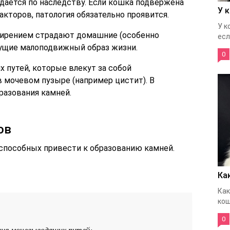
дается по наследству. Если кошка подвержена
У 
кторов, патология обязательно проявится.
У к
жирением страдают домашние (особенно
если
ущие малоподвижный образ жизни.
0
 путей, которые влекут за собой
 мочевом пузыре (например цистит). В
разования камней.
ов
способных привести к образованию камней.
Ка
Как
кош
0
ния мочевыводящих путей;