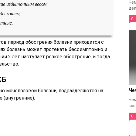
Чем
ие избыточным весом;
дел
ды кошек;
0
отные.
ов период обострения болезни приходится с
диях болезнь может протекать бессимптомно и
нии 2 лет наступает резкое обострение, и тогда
ельство.
КБ
Че
ю мочеполовой болезни, подразделяются на
 (внутренние).
Чем
кош
0