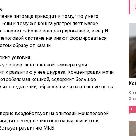
е.
ния питомца приводит к тому, что у него
 Если к тому же кошка употребляет малое
становится более концентрированной, и ее pH
мочеполовой системе начинают формироваться
потом образуют камни.
ские условия.
в условиях повышенной температуры
 к развитию у нее диуреза. Концентрация мочи
употребляемая кошкой, содержит большое
Ко
ых соединений, образование и накопление песка
Кош
Хор
0
ворно воздействует на эпителий мочеполовой
иводит к ухудшению состояния слизистой
обствует развитию МКБ.