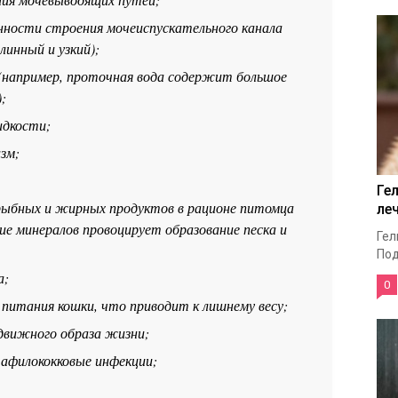
нности строения мочеиспускательного канала
линный и узкий);
 (например, проточная вода содержит большое
;
идкости;
зм;
Ге
рыбных и жирных продуктов в рационе питомца
ле
ие минералов провоцирует образование песка и
Гел
Под
а;
0
питания кошки, что приводит к лишнему весу;
движного образа жизни;
афилококковые инфекции;