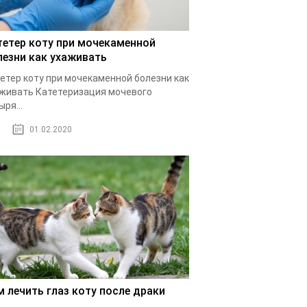
тетер коту при мочекаменной
лезни как ухаживать
етер коту при мочекаменной болезни как
живать Катетеризация мочевого
ыря...
01.02.2020
м лечить глаз коту после драки