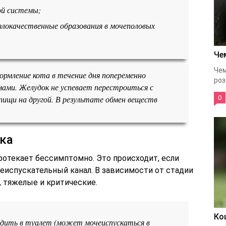
ой системы;
злокачественные образования в мочеполовых
Че
Чем
рмление кота в течение дня попеременно
роз
мами. Желудок не успевает перестроиться с
пищи на другой. В результате обмен веществ
0
ка
ротекает бессимптомно. Это происходит, если
еиспускательный канал. В зависимости от стадии
, тяжелые и критические.
Ко
одить в туалет (может мочеиспускаться в