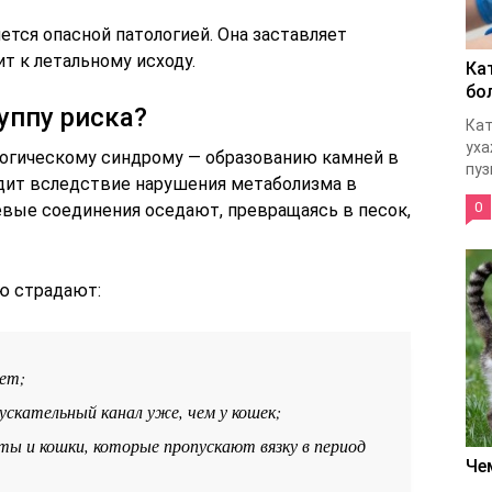
ется опасной патологией. Она заставляет
т к летальному исходу.
Ка
бо
уппу риска?
Кат
уха
огическому синдрому — образованию камней в
пуз
дит вследствие нарушения метаболизма в
0
евые соединения оседают, превращаясь в песок,
ю страдают:
ет;
пускательный канал уже, чем у кошек;
ты и кошки, которые пропускают вязку в период
Че