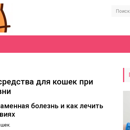
редства для кошек при
зни
аменная болезнь и как лечить
виях
ошек.